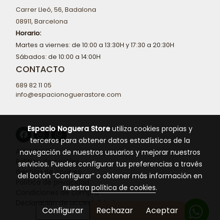
Carrer Lleó, 56, Badalona
08911, Barcelona
Horario:
Martes a viernes: de 10:00 a 13:30H y 17:30 a 20:30H
Sábados: de 10:00 a 14:00H
CONTACTO
689 82 11 05
info@espacionoguerastore.com
Espacio Noguera Store
utiliza cookies propias y
terceros para obtener datos estadísticos de la
Aviso legal
navegación de nuestros usuarios y mejorar nuestros
Política de cookies
servicios. Puedes configurar tus preferencias a través
Gestión de cookies
del botón “Configurar” o obtener más información en
Política de privacidad
nuestra
política de cookies
.
Condiciones de compra
Declaración de accesibilidad
Configurar
Rechazar
Aceptar