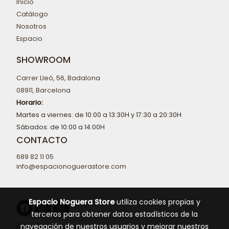
Inicio
Catálogo
Nosotros
Espacio
SHOWROOM
Carrer Lleó, 56, Badalona
08911, Barcelona
Horario:
Martes a viernes: de 10:00 a 13:30H y 17:30 a 20:30H
Sábados: de 10:00 a 14:00H
CONTACTO
689 82 11 05
info@espacionoguerastore.com
Espacio Noguera Store
utiliza cookies propias y
terceros para obtener datos estadísticos de la
Aviso legal
navegación de nuestros usuarios y mejorar nuestros