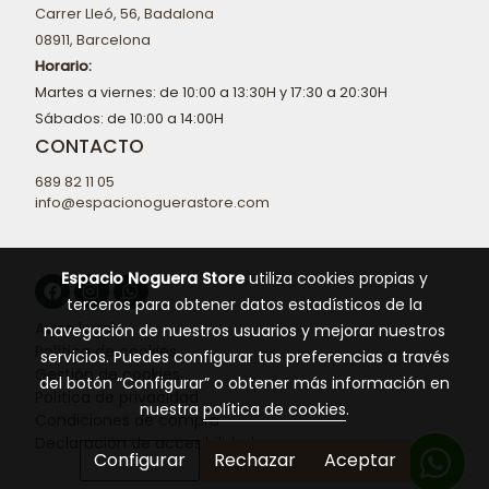
Carrer Lleó, 56, Badalona
08911, Barcelona
Horario:
Martes a viernes: de 10:00 a 13:30H y 17:30 a 20:30H
Sábados: de 10:00 a 14:00H
CONTACTO
689 82 11 05
info@espacionoguerastore.com
Espacio Noguera Store
utiliza cookies propias y
terceros para obtener datos estadísticos de la
Aviso legal
navegación de nuestros usuarios y mejorar nuestros
Política de cookies
servicios. Puedes configurar tus preferencias a través
Gestión de cookies
del botón “Configurar” o obtener más información en
Política de privacidad
nuestra
política de cookies
.
Condiciones de compra
Declaración de accesibilidad
Configurar
Rechazar
Aceptar