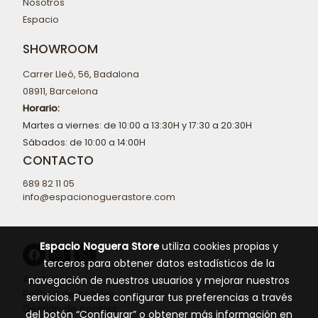
Nosotros
Espacio
SHOWROOM
Carrer Lleó, 56, Badalona
08911, Barcelona
Horario:
Martes a viernes: de 10:00 a 13:30H y 17:30 a 20:30H
Sábados: de 10:00 a 14:00H
CONTACTO
689 82 11 05
info@espacionoguerastore.com
Espacio Noguera Store
utiliza cookies propias y
terceros para obtener datos estadísticos de la
Aviso legal
navegación de nuestros usuarios y mejorar nuestros
Política de cookies
servicios. Puedes configurar tus preferencias a través
Gestión de cookies
del botón “Configurar” o obtener más información en